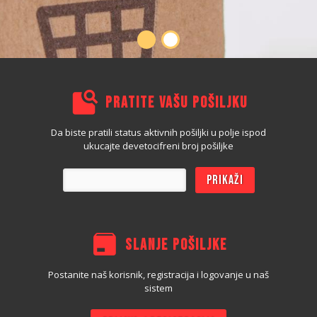
PRATITE VAŠU POŠILJKU
Da biste pratili status aktivnih pošiljki u polje ispod
ukucajte devetocifreni broj pošiljke
Prikaži
SLANJE POŠILJKE
Postanite naš korisnik, registracija i logovanje u naš
sistem